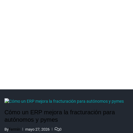
Cómo un ERP mejora la fracturación para
autónomos y pymes
By
Fermín
mayo 27, 2026
0