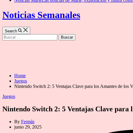
Noticias Marte
Las noticias de Marte, exploración y futura colon
Noticias Semanales
Search
Buscar:
Home
Juegos
Nintendo Switch 2: 5 Ventajas Clave para los Amantes de los 
Categories
Juegos
Nintendo Switch 2: 5 Ventajas Clave para 
By
Fermín
junio 29, 2025