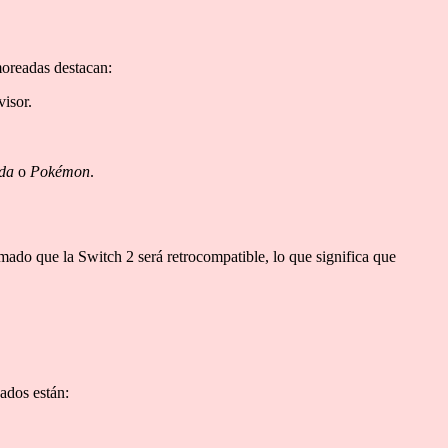
moreadas destacan:
isor.
lda
o
Pokémon
.
ado que la Switch 2 será retrocompatible, lo que significa que
ados están: