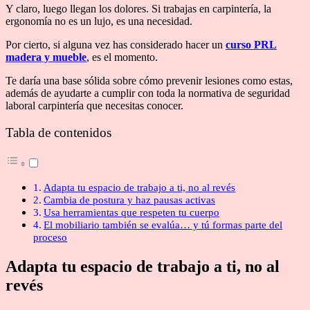
Y claro, luego llegan los dolores. Si trabajas en carpintería, la
ergonomía no es un lujo, es una necesidad.
Por cierto, si alguna vez has considerado hacer un
curso PRL
madera y mueble
, es el momento.
Te daría una base sólida sobre cómo prevenir lesiones como estas,
además de ayudarte a cumplir con toda la normativa de seguridad
laboral carpintería que necesitas conocer.
Tabla de contenidos
Adapta tu espacio de trabajo a ti, no al revés
Cambia de postura y haz pausas activas
Usa herramientas que respeten tu cuerpo
El mobiliario también se evalúa… y tú formas parte del
proceso
Adapta tu espacio de trabajo a ti, no al
revés