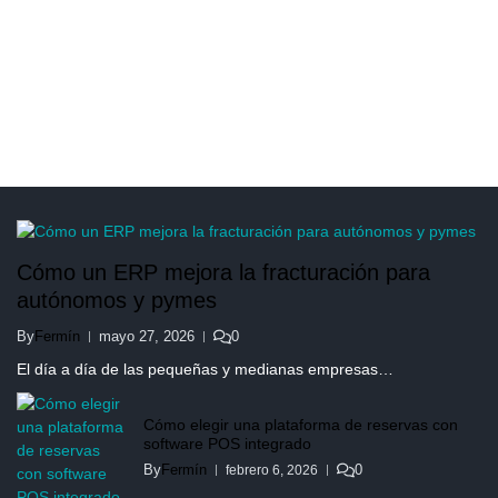
Cómo un ERP mejora la fracturación para
autónomos y pymes
By
Fermín
mayo 27, 2026
0
El día a día de las pequeñas y medianas empresas…
Cómo elegir una plataforma de reservas con
software POS integrado
By
Fermín
0
febrero 6, 2026