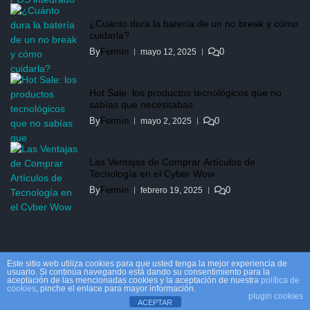
¿Cuánto dura la batería de un no break y cómo
cuidarla?
By
Fermín
0
mayo 12, 2025
Hot Sale: los productos tecnológicos que no
sabías que necesitabas
By
Fermín
0
mayo 2, 2025
Las Ventajas de Comprar Artículos de
Tecnología en el Cyber Wow
By
Fermín
0
febrero 19, 2025
Este sitio web utiliza cookies para que usted tenga la mejor experiencia de
usuario. Si continúa navegando está dando su consentimiento para la
aceptación de las mencionadas cookies y la aceptación de nuestra
política de
cookies
, pinche el enlace para mayor información.
plugin cookies
Copyright © 2026.
Powered by
Eximious Magazine
ACEPTAR