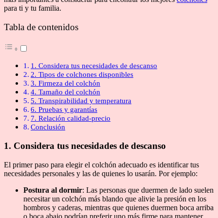
para ti y tu familia.
Tabla de contenidos
1. Considera tus necesidades de descanso
2. Tipos de colchones disponibles
3. Firmeza del colchón
4. Tamaño del colchón
5. Transpirabilidad y temperatura
6. Pruebas y garantías
7. Relación calidad-precio
Conclusión
1. Considera tus necesidades de descanso
El primer paso para elegir el colchón adecuado es identificar tus
necesidades personales y las de quienes lo usarán. Por ejemplo:
Postura al dormir
: Las personas que duermen de lado suelen
necesitar un colchón más blando que alivie la presión en los
hombros y caderas, mientras que quienes duermen boca arriba
o boca abajo podrían preferir uno más firme para mantener