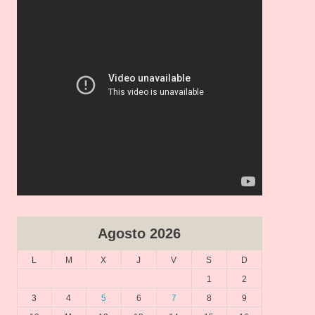
v
í
d
e
o
Agosto 2026
L
M
X
J
V
S
D
1
2
3
4
5
6
7
8
9