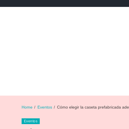
NEWS
NOTICIAS DE DEPORTES
NOTICIAS DE 
Home
Eventos
Cómo elegir la caseta prefabricada ad
Eventos