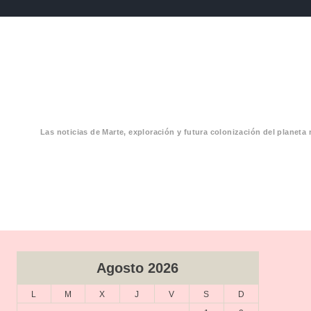
Las noticias de Marte, exploración y futura colonización del planeta 
CIAS MARTE
Agosto 2026
L
M
X
J
V
S
D