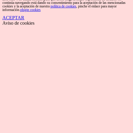
continúa navegando está dando su consentimiento para la aceptación de las mencionadas
cookies y la aceptación de nuestra
política de cookies
, pinche el enlace para mayor
información.
plugin cookies
ACEPTAR
Aviso de cookies