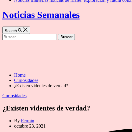
Noticias Marte
Las noticias de Marte, exploración y futura colon
Noticias Semanales
Search
Buscar:
Home
Curiosidades
¿Existen videntes de verdad?
Categories
Curiosidades
¿Existen videntes de verdad?
By
Fermín
octubre 23, 2021