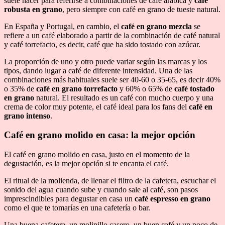
suele hacer para referirse a combinaciones de café arábica y
café
robusta en grano
, pero siempre con café en grano de tueste natural.
En España y Portugal, en cambio, el
café en grano mezcla
se
refiere a un café elaborado a partir de la combinación de café natural
y café torrefacto, es decir, café que ha sido tostado con azúcar.
La proporción de uno y otro puede variar según las marcas y los
tipos, dando lugar a café de diferente intensidad. Una de las
combinaciones más habituales suele ser 40-60 o 35-65, es decir 40%
o 35% de
café en grano torrefacto
y 60% o 65% de
café tostado
en grano
natural. El resultado es un café con mucho cuerpo y una
crema de color muy potente, el café ideal para los fans del
café en
grano intenso
.
Café en grano molido en casa: la mejor opción
El café en grano molido en casa, justo en el momento de la
degustación, es la mejor opción si te encanta el café.
El ritual de la molienda, de llenar el filtro de la cafetera, escuchar el
sonido del agua cuando sube y cuando sale al café, son pasos
imprescindibles para degustar en casa un
café espresso
en grano
como el que te tomarías en una cafetería o bar.
Una buena cafetera, un molinillo casero, un buen café y un poco de