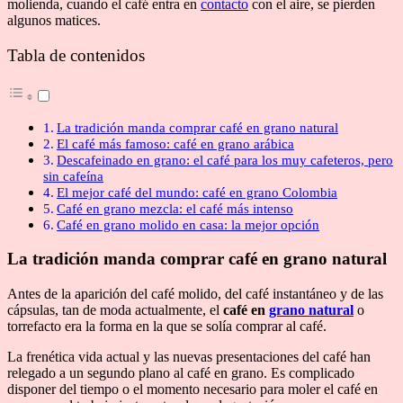
molienda, cuando el café entra en
contacto
con el aire, se pierden
algunos matices.
Tabla de contenidos
La tradición manda comprar café en grano natural
El café más famoso: café en grano arábica
Descafeinado en grano: el café para los muy cafeteros, pero
sin cafeína
El mejor café del mundo: café en grano Colombia
Café en grano mezcla: el café más intenso
Café en grano molido en casa: la mejor opción
La tradición manda comprar
café en grano natural
Antes de la aparición del café molido, del café instantáneo y de las
cápsulas, tan de moda actualmente, el
café en
grano natural
o
torrefacto era la forma en la que se solía comprar al café.
La frenética vida actual y las nuevas presentaciones del café han
relegado a un segundo plano al café en grano. Es complicado
disponer del tiempo o el momento necesario para moler el café en