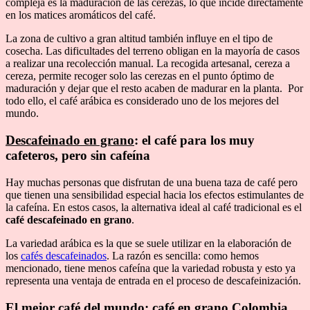
compleja es la maduración de las cerezas, lo que incide directamente
en los matices aromáticos del café.
La zona de cultivo a gran altitud también influye en el tipo de
cosecha. Las dificultades del terreno obligan en la mayoría de casos
a realizar una recolección manual. La recogida artesanal, cereza a
cereza, permite recoger solo las cerezas en el punto óptimo de
maduración y dejar que el resto acaben de madurar en la planta. Por
todo ello, el café arábica es considerado uno de los mejores del
mundo.
Descafeinado en grano
: el café para los muy
cafeteros, pero sin cafeína
Hay muchas personas que disfrutan de una buena taza de café pero
que tienen una sensibilidad especial hacia los efectos estimulantes de
la cafeína. En estos casos, la alternativa ideal al café tradicional es el
café descafeinado en grano
.
La variedad arábica es la que se suele utilizar en la elaboración de
los
cafés descafeinados
. La razón es sencilla: como hemos
mencionado, tiene menos cafeína que la variedad robusta y esto ya
representa una ventaja de entrada en el proceso de descafeinización.
El mejor café del mundo:
café en grano Colombia