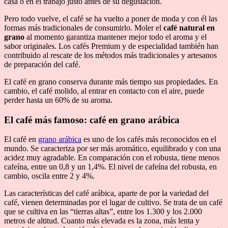
casa o en el trabajo justo antes de su degustación.
Pero todo vuelve, el café se ha vuelto a poner de moda y con él las
formas más tradicionales de consumirlo. Moler el
café natural en
grano
al momento garantiza mantener mejor todo el aroma y el
sabor originales. Los cafés Premium y de especialidad también han
contribuido al rescate de los métodos más tradicionales y artesanos
de preparación del café.
El café en grano conserva durante más tiempo sus propiedades. En
cambio, el café molido, al entrar en contacto con el aire, puede
perder hasta un 60% de su aroma.
El café más famoso:
café en grano arábica
El café en
grano arábica
es uno de los cafés más reconocidos en el
mundo. Se caracteriza por ser más aromático, equilibrado y con una
acidez muy agradable. En comparación con el robusta, tiene menos
cafeína, entre un 0,8 y un 1,4%. El nivel de cafeína del robusta, en
cambio, oscila entre 2 y 4%.
Las características del café arábica, aparte de por la variedad del
café, vienen determinadas por el lugar de cultivo. Se trata de un café
que se cultiva en las “tierras altas”, entre los 1.300 y los 2.000
metros de altitud. Cuanto más elevada es la zona, más lenta y