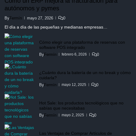
Cómo un ERP mejora la fracturación para
autónomos y pymes
By
Fermín
mayo 27, 2026
0
El día a día de las pequeñas y medianas empresas…
Cómo elegir una plataforma de reservas con
software POS integrado
By
Fermín
0
febrero 6, 2026
¿Cuánto dura la batería de un no break y cómo
cuidarla?
By
Fermín
0
mayo 12, 2025
Hot Sale: los productos tecnológicos que no
sabías que necesitabas
By
Fermín
0
mayo 2, 2025
Las Ventajas de Comprar Artículos de