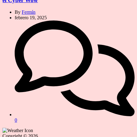
el Cyber Wow
By
Fermín
febrero 19, 2025
0
Copyright © 2026.