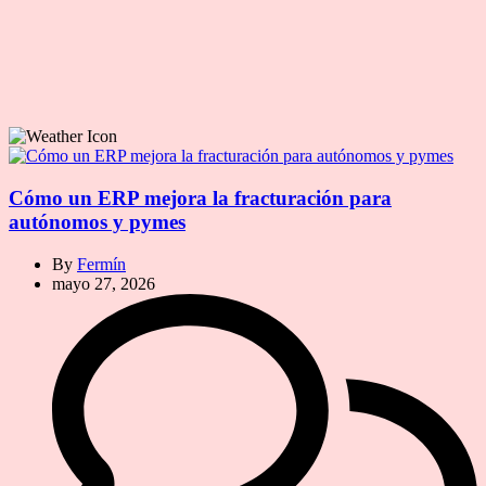
Cómo un ERP mejora la fracturación para
autónomos y pymes
By
Fermín
mayo 27, 2026