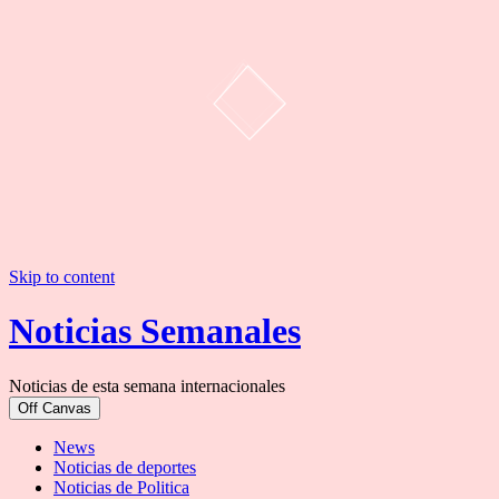
Skip to content
Noticias Semanales
Noticias de esta semana internacionales
Off Canvas
News
Noticias de deportes
Noticias de Politica