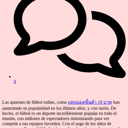
0
Las apuestas de fútbol online, como
แทงบอลขั้นต่ำ 10 บาท
han
aumentado su popularidad en los últimos años, y con razón. De
hecho, el fútbol es un deporte increíblemente popular en todo el
mundo, con millones de espectadores sintonizando para ver
competir a sus equipos favoritos. Con el auge de los sitios de