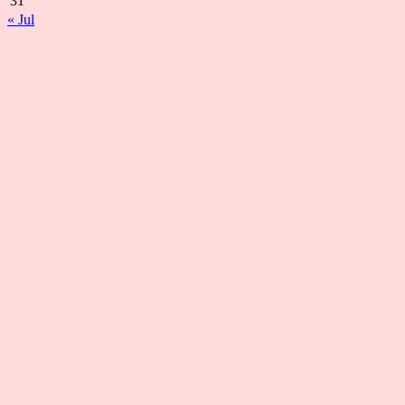
31
« Jul