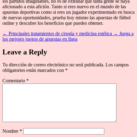
los partidos imaginables, no es de extrañar que tanta gente se haya
aficionado a esta afición. Tanto si eres nuevo en el mundo de las
apuestas deportivas como si eres un jugador experimentado en busca
de nuevas oportunidades, prueba hoy mismo las apuestas de fútbol
online y descubre los beneficios que puedes obtener.
←
Principales tratamientos de cirugía y medicina estética
→
Juega a
los mejores juegos de apuestas en línea
Leave a Reply
Tu dirección de correo electrónico no será publicada.
Los campos
obligatorios están marcados con
*
Comentario
*
Nombre
*