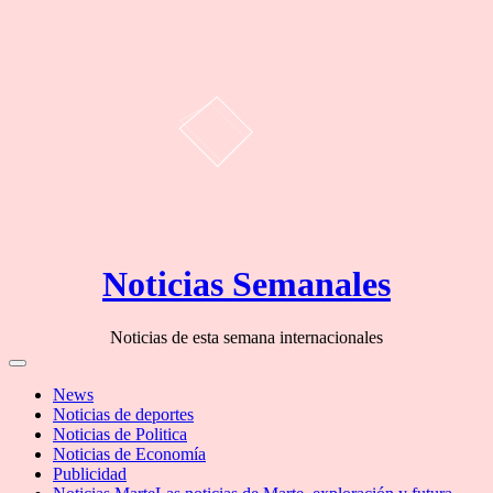
Skip
Noticias Semanales
to
content
Noticias de esta semana internacionales
Off
Canvas
News
Noticias de deportes
Noticias de Politica
Noticias de Economía
Publicidad