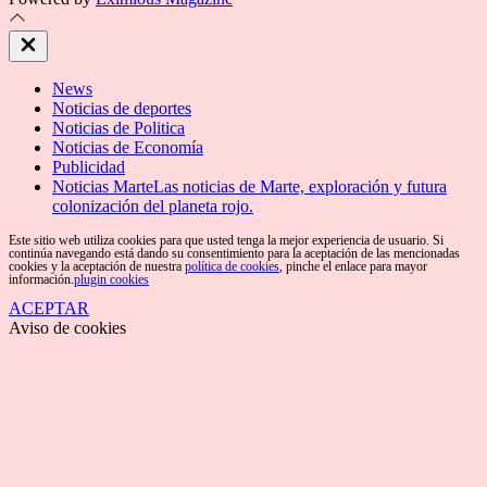
Close
Off
Canvas
News
Noticias de deportes
Noticias de Politica
Noticias de Economía
Publicidad
Noticias Marte
Las noticias de Marte, exploración y futura
colonización del planeta rojo.
Este sitio web utiliza cookies para que usted tenga la mejor experiencia de usuario. Si
continúa navegando está dando su consentimiento para la aceptación de las mencionadas
cookies y la aceptación de nuestra
política de cookies
, pinche el enlace para mayor
información.
plugin cookies
ACEPTAR
Aviso de cookies