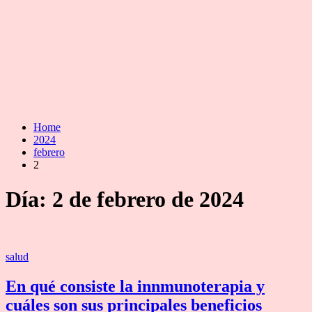
Home
2024
febrero
2
Día:
2 de febrero de 2024
Categories
salud
En qué consiste la innmunoterapia y
cuáles son sus principales beneficios