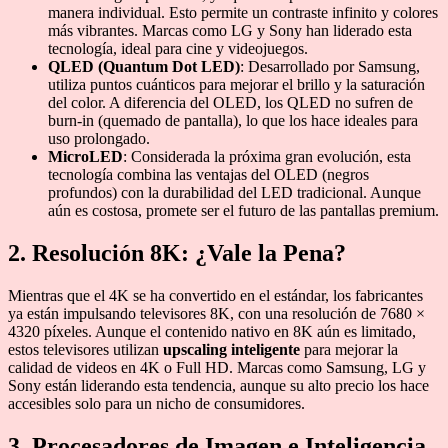
manera individual. Esto permite un contraste infinito y colores
más vibrantes. Marcas como LG y Sony han liderado esta
tecnología, ideal para cine y videojuegos.
QLED (Quantum Dot LED)
: Desarrollado por Samsung,
utiliza puntos cuánticos para mejorar el brillo y la saturación
del color. A diferencia del OLED, los QLED no sufren de
burn-in (quemado de pantalla), lo que los hace ideales para
uso prolongado.
MicroLED
: Considerada la próxima gran evolución, esta
tecnología combina las ventajas del OLED (negros
profundos) con la durabilidad del LED tradicional. Aunque
aún es costosa, promete ser el futuro de las pantallas premium.
2. Resolución 8K: ¿Vale la Pena?
Mientras que el 4K se ha convertido en el estándar, los fabricantes
ya están impulsando televisores 8K, con una resolución de 7680 ×
4320 píxeles. Aunque el contenido nativo en 8K aún es limitado,
estos televisores utilizan
upscaling inteligente
para mejorar la
calidad de videos en 4K o Full HD. Marcas como Samsung, LG y
Sony están liderando esta tendencia, aunque su alto precio los hace
accesibles solo para un nicho de consumidores.
3. Procesadores de Imagen e Inteligencia