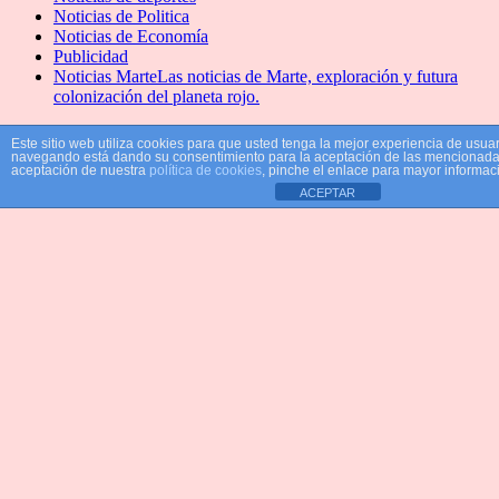
Noticias de Politica
Noticias de Economía
Publicidad
Noticias Marte
Las noticias de Marte, exploración y futura
colonización del planeta rojo.
Este sitio web utiliza cookies para que usted tenga la mejor experiencia de usuar
navegando está dando su consentimiento para la aceptación de las mencionadas
aceptación de nuestra
política de cookies
, pinche el enlace para mayor informac
ACEPTAR